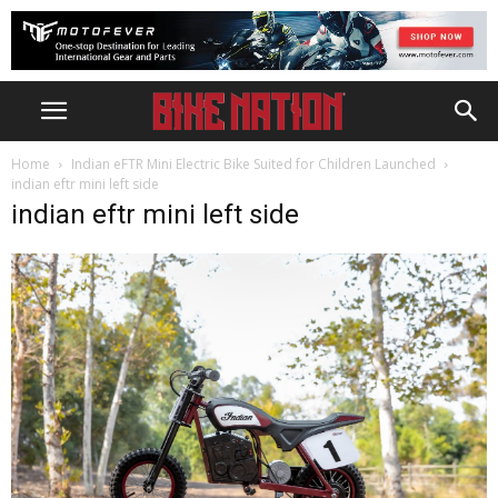
Home
Indian eFTR Mini Electric Bike Suited for Children Launched
indian eftr mini left side
indian eftr mini left side